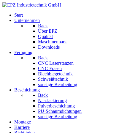
Start
Unternehmen
Back
Über EPZ
Qualität
Maschinenpark
Downloads
Fertigung
Back
CNC Laserstanzen
CNC Fräsen
Blechbiegetechnik
Schweißtechnik
sonstige Bearbeitung
Beschichtung
Back
Nasslackierung
Pulverbeschichtung
PU-Schaumdichtungen
sonstige Bearbeitung
Montage
Karriere
Richtlinien