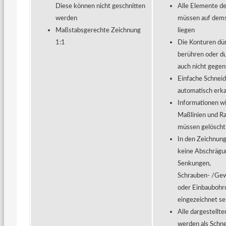
Diese können nicht geschnitten
Alle Elemente d
werden
müssen auf dem
Maßstabsgerechte Zeichnung
liegen
1:1
Die Konturen dür
berühren oder d
auch nicht gegen
Einfache Schneid
automatisch erk
Informationen wi
Maßlinien und R
müssen gelösch
In den Zeichnun
keine Abschrägu
Senkungen,
Schrauben- /Ge
oder Einbaubohr
eingezeichnet se
Alle dargestellt
werden als Schn