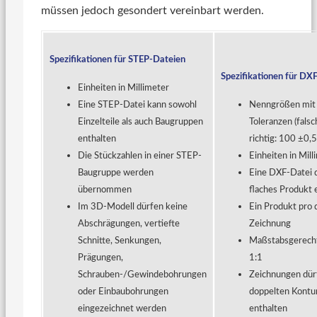
müssen jedoch gesondert vereinbart werden.
Spezifikationen für STEP-Dateien
Spezifikationen für DX
Einheiten in Millimeter
Eine STEP-Datei kann sowohl
Nenngrößen mit
Einzelteile als auch Baugruppen
Toleranzen (falsc
enthalten
richtig: 100 ±0,5
Die Stückzahlen in einer STEP-
Einheiten in Mill
Baugruppe werden
Eine DXF-Datei d
übernommen
flaches Produkt 
Im 3D-Modell dürfen keine
Ein Produkt pro d
Abschrägungen, vertiefte
Zeichnung
Schnitte, Senkungen,
Maßstabsgerech
Prägungen,
1:1
Schrauben-/Gewindebohrungen
Zeichnungen dür
oder Einbaubohrungen
doppelten Kontur
eingezeichnet werden
enthalten