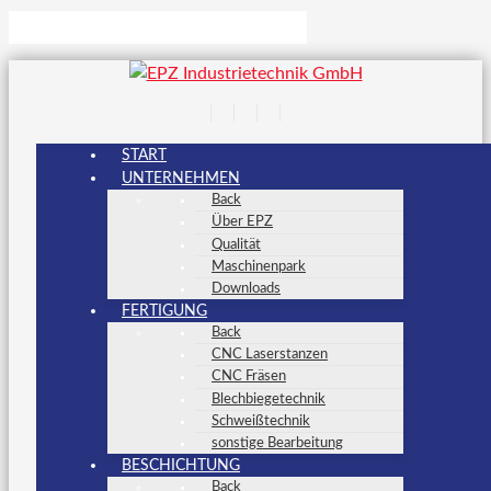
START
UNTERNEHMEN
Back
Über EPZ
Qualität
Maschinenpark
Downloads
FERTIGUNG
Back
CNC Laserstanzen
CNC Fräsen
Blechbiegetechnik
Schweißtechnik
sonstige Bearbeitung
BESCHICHTUNG
Back